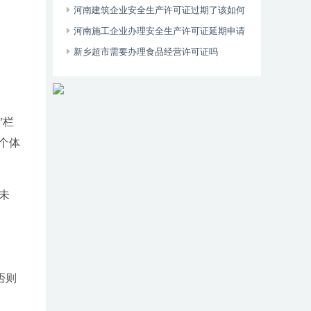
久？中间需要年审吗？
河南建筑企业安全生产许可证过期了该如何
处理
河南施工企业办理安全生产许可证延期申请
未通过的原因有哪些？
新乡超市需要办理食品经营许可证吗
”栏
个体
未
否则