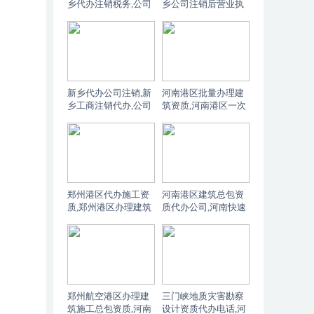
乡代办注销税务,公司
乡公司注销后营业执
注销后相关的税务和
照和公章的上交流程
社保事宜如何处理？
是怎样的？
新乡代办公司注销,新
河南港区批量办理建
乡工商注销代办,公司
筑资质,河南港区一次
注销后营业执照和公
申请多项施工资质
章需要上交吗
郑州港区代办施工资
河南港区建筑总包资
质,郑州港区办理建筑
质代办公司,河南快速
总包二级市政总包二
办理建筑施工总承包
级资质
资质
郑州航空港区办理建
三门峡地质灾害勘察
筑施工总包资质,河南
设计资质代办电话,河