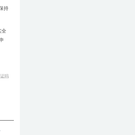
保持
实全
申
可证吗
流