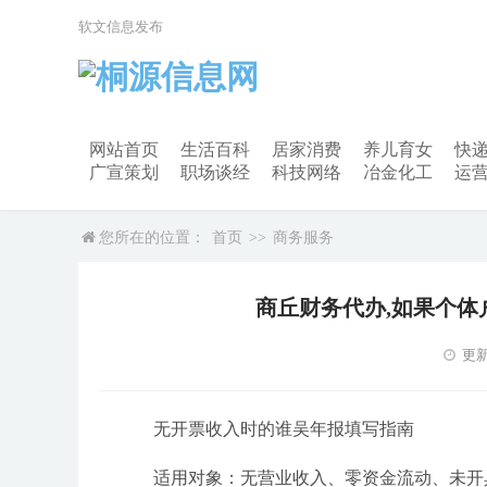
软文信息发布
网站首页
生活百科
居家消费
养儿育女
快
广宣策划
职场谈经
科技网络
冶金化工
运
您所在的位置：
首页
>>
商务服务
商丘财务代办,如果个
更新
无开票收入时的谁吴年报填写指南
适用对象：无营业收入、零资金流动、未开