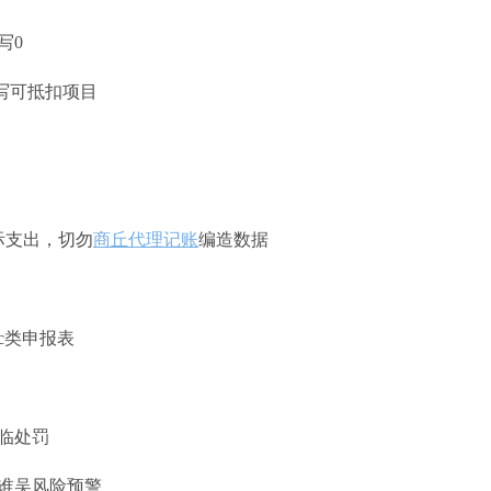
写0
写可抵扣项目
际支出，切勿
商丘代理记账
编造数据
c类申报表
面临处罚
免谁吴风险预警