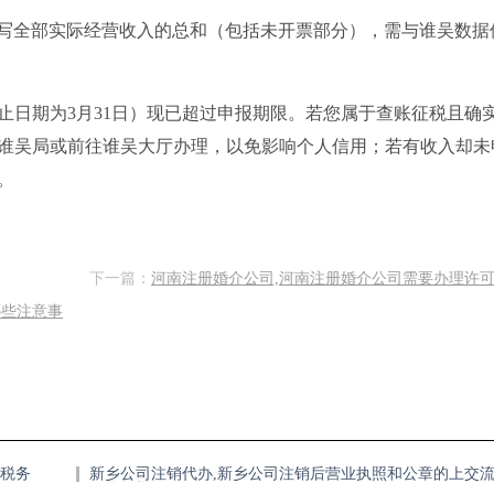
需填写全部实际经营收入的总和（包括未开票部分），需与谁吴数据
止日期为3月31日）现已超过申报期限。若您属于查账征税且确
谁吴局或前往谁吴大厅办理，以免影响个人信用；若有收入却未
。
下一篇：
河南注册婚介公司,河南注册婚介公司需要办理许
哪些注意事
的税务
新乡公司注销代办,新乡公司注销后营业执照和公章的上交
程是怎样的？