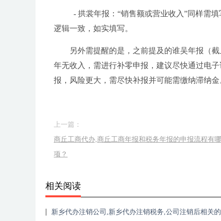
- 拱裳年报：“销售额或营业收入”同样
逻辑一致，如实填写。
另外需提醒的是，之前提及的谁吴年报（截
年无收入，需进行补零申报，建议尽快通过电子
报，风险更大，需尽快补报并可能需缴纳滞纳金
上一篇：
商丘工商代办,商丘工商年报和税务年报的申报流程有
项？
相关阅读
新乡代办注销公司,新乡代办注销税务,公司注销后相关
和社保事宜如何处理？