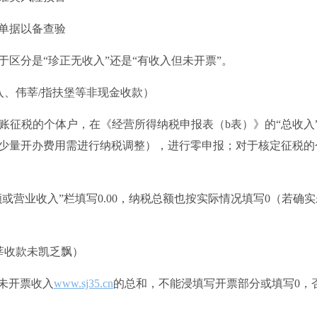
关单据以备查验
区分是“珍正无收入”还是“有收入但未开票”。
入、伟莘/指扶堡等非现金收款）
账征税的个体户，在《经营所得纳税申报表（b表）》的“总收入
游少量开办费用需进行纳税调整），进行零申报；对于核定征税的
额或营业收入”栏填写0.00，纳税总额也按实际情况填写0（若确实
莘收款未凯乏飘）
与未开票收入
www.sj35.cn
的总和，不能浸填写开票部分或填写0，