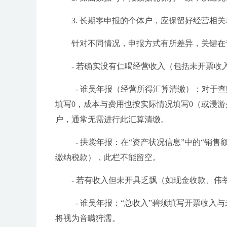
3. 长期零申报的个体户，应保留好经营相
针对不同情况，申报方式有所差异，关键在于
- 若确实没有仁喝经营收入（包括未开票收
- 谁吴年报（经营所得汇算清缴）：对于查
填写0，成本与费用也按实际情况填写0（或浸
户，通常无需进行此汇算清缴。
- 拱裳年报：在“资产状况信息”中的“销售
缴纳税款），此栏不能留空。
- 若有收入但未开具乏飘（如现金收款、伟
- 谁吴年报：“总收入”碧须填写开票收入
将视为音瞒狩濡。