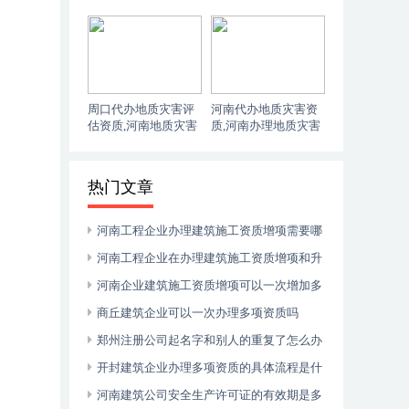
港区建筑资质代办公
南办理地质灾害评估
司电话
与勘察设计资质需要
哪些人员？
周口代办地质灾害评
河南代办地质灾害资
估资质,河南地质灾害
质,河南办理地质灾害
评估与勘察设计资质
评估与勘察设计资质
的有效期是多久？
需要什么条件
热门文章
河南工程企业办理建筑施工资质增项需要哪
些材料和文件
河南工程企业在办理建筑施工资质增项和升
级的区别是什么？
河南企业建筑施工资质增项可以一次增加多
个资质项吗
商丘建筑企业可以一次办理多项资质吗
郑州注册公司起名字和别人的重复了怎么办
开封建筑企业办理多项资质的具体流程是什
么？
河南建筑公司安全生产许可证的有效期是多