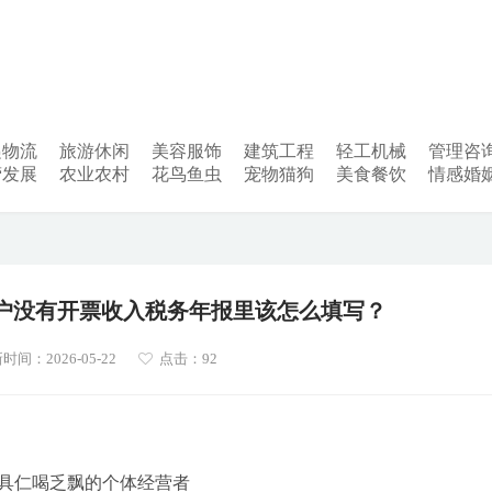
递物流
旅游休闲
美容服饰
建筑工程
轻工机械
管理咨
营发展
农业农村
花鸟鱼虫
宠物猫狗
美食餐饮
情感婚
体户没有开票收入税务年报里该怎么填写？
时间：2026-05-22
点击：92
具仁喝乏飘的个体经营者