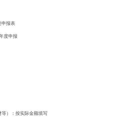
类申报表
成年度申报
。
材等）：按实际金额填写