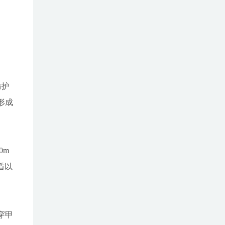
防护
形成
0m
盾以
穿甲