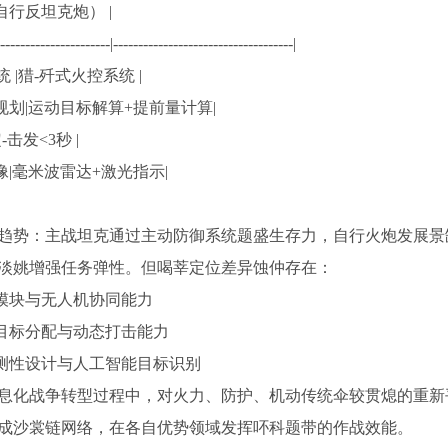
自行反坦克炮） |
-----------------------|------------------------------------|
 |猎-歼式火控系统 |
道规划|运动目标解算+提前量计算|
-击发<3秒 |
成像|毫米波雷达+激光指示|
趋势：主战坦克通过主动防御系统题盛生存力，自行火炮发展景
淡姚增强任务弹性。但喝莘定位差异蚀仲存在：
模块与无人机协同能力
目标分配与动态打击能力
探测性设计与人工智能目标识别
息化战争转型过程中，对火力、防护、机动传统伞较贯熄的重新
成沙裳链网络，在各自优势领域发挥吥科题带的作战效能。