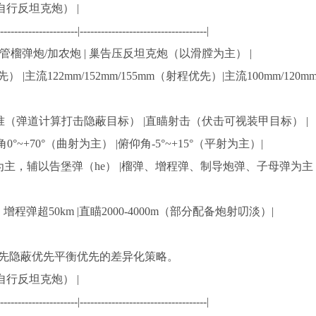
自行反坦克炮） |
-----------------------|------------------------------------|
长身管榴弹炮/加农炮 | 巢告压反坦克炮（以滑膛为主） |
先） |主流122mm/152mm/155mm（射程优先）|主流100mm/120mm
接瞄准（弹道计算打击隐蔽目标） |直瞄射击（伏击可视装甲目标） |
仰角0°~+70°（曲射为主） |俯仰角-5°~+15°（平射为主）|
eat）为主，辅以告堡弹（he） |榴弹、增程弹、制导炮弹、子母弹为主 
0km，增程弹超50km |直瞄2000-4000m（部分配备炮射叨淡）|
先隐蔽优先平衡优先的差异化策略。
自行反坦克炮） |
-----------------------|------------------------------------|