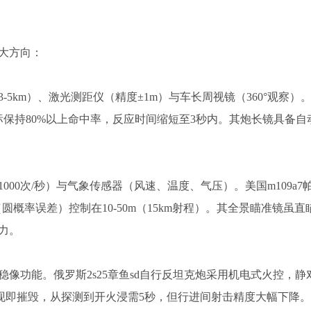
大方向：
5km）、激光测距仪（精度±1m）与车长周视镜（360°观察）
m目标保持80%以上命中率，反应时间缩短至3秒内。其炮长镜具备自
00次/秒）与气象传感器（风速、温度、气压）。美国m109a7
圆概率误差）控制在10-50m（15km射程）。其全景瞄准镜虽直
力。
像功能。俄罗斯2s25章鱼sd自行反坦克炮采用机电式火控，静
强调发现即摧毁，从探测到开火浸需5秒，但行进间射击精度大幅下降。