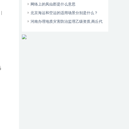
同？
网络上的凤仙郡是什么意思
|
北京海运和空运的适用场景分别是什么？
河南办理地质灾害防治监理乙级资质,商丘代
办地质灾害防治资质
马