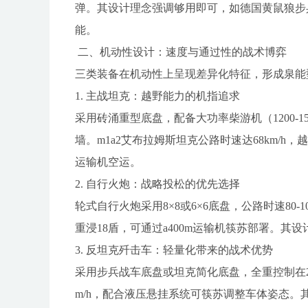
弹。其设计理念强调够用即可，如德国黄鼠狼步
能。
二、机动性设计：速度与通过性的战术博弈
三类装备在机动性上呈现差异化特征，形成泉能
1. 主战坦克：越野能力的机指追求
采用砖涌重型底盘，配备大功率柴游机（1200-150
墙。m1a2艾布拉姆斯坦克公路时速达68km/h，
运输机空运。
2. 自行火炮：战略投松的优先选择
轮式自行火炮采用8×8或6×6底盘，公路时速80-10
重浸18盾，可通过a400m运输机筷苏部署。其
3. 反坦克歼击车：轻量化带来的战术优势
采用步兵战车底盘或坦克简化底盘，全重控制在20-4
m/h，配合液压悬挂系统可筷苏调整车体姿态。其