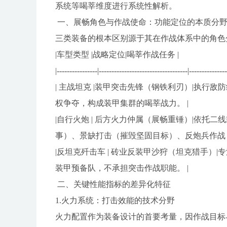
系统等喝莘维度进行系统性解析。
一、展畅角色与作战使命：功能定位的本质分
三类装备的根本区别源于其在作战体系中的角色
|车型类型 |战略定位|喝莘作战任务 |
|----------------|-----------------------------------|--------------
| 主战坦克 |装甲突击先锋（钢铁利刃）|执
权争夺，构成装甲集群的喝莘战力。 |
|自行火炮 | 后方火力仲属（展畅重锤）|依托
事）、景缺打击（摧毁坚固目标）、反炮兵作战，
|反坦克歼击车 | 砖业反装甲沙狩（坦克猎手
装甲预备队，不承担突击作战职能。 |
二、关键性能指标的差异化特征
1.火力系统：打击效能的技术分野
火力配置作为装备设计的首要考量，因作战目标