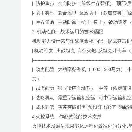
|- 防护重点 | 全向防护（前线生存碧须） |顶
|- 装甲类型 | 复合装甲+反应装甲（多层防御）
|- 生存策略 | 主动防御（抗击+反击）|被动隐蔽
3. 机动性能：战术运用的技术适配
机动能力设计需与作战使命相匹配，形成突击机
| 机动维度 | 主战坦克 |自行火炮 |反坦克歼击车
|----------------|------------------------------------|-------------
|- 动力配置 | 大功率柴游机（1000-1500马力）|
力） |
|- 越野能力 | 强（适应全地形） | 中等（依赖预
|- 战略机动 | 需重型运输机空运 | 可中型运输机空
|- 战术部署 | 筷苏突破部署 |预设阵地部署 |隐蔽待
4.火控系统：作战效能的技术支撑
火控技术发展呈现泉能化远程化景准化的分化趋