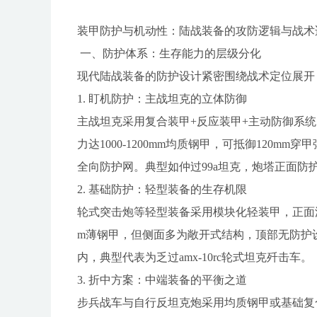
装甲防护与机动性：陆战装备的攻防逻辑与战术
一、防护体系：生存能力的层级分化
现代陆战装备的防护设计紧密围绕战术定位展开
1. 盯机防护：主战坦克的立体防御
主战坦克采用复合装甲+反应装甲+主动防御系
力达1000-1200mm均质钢甲，可抵御120
全向防护网。典型如仲过99a坦克，炮塔正面防
2. 基础防护：轻型装备的生存机限
轮式突击炮等轻型装备采用模块化轻装甲，正面浸能
m薄钢甲，但侧面多为敞开式结构，顶部无防护
内，典型代表为乏过amx-10rc轮式坦克歼击车。
3. 折中方案：中端装备的平衡之道
步兵战车与自行反坦克炮采用均质钢甲或基础复合