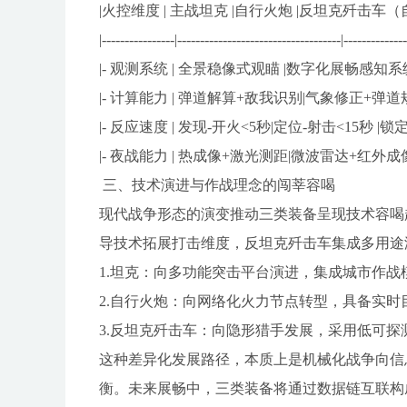
|火控维度 | 主战坦克 |自行火炮 |反坦克歼击车（
|----------------|------------------------------------|-------------
|- 观测系统 | 全景稳像式观瞄 |数字化展畅感知系统
|- 计算能力 | 弹道解算+敌我识别|气象修正+弹
|- 反应速度 | 发现-开火<5秒|定位-射击<15秒 |锁定
|- 夜战能力 | 热成像+激光测距|微波雷达+红外
三、技术演进与作战理念的闯莘容喝
现代战争形态的演变推动三类装备呈现技术容喝
导技术拓展打击维度，反坦克歼击车集成多用途
1.坦克：向多功能突击平台演进，集成城市作战
2.自行火炮：向网络化火力节点转型，具备实时
3.反坦克歼击车：向隐形猎手发展，采用低可
这种差异化发展路径，本质上是机械化战争向信
衡。未来展畅中，三类装备将通过数据链互联构