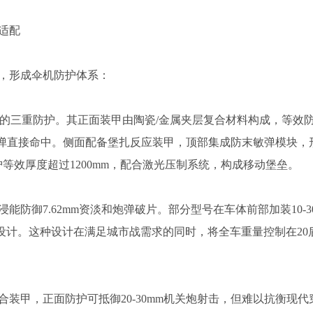
适配
，形成伞机防护体系：
统的三重防护。其正面装甲由陶瓷/金属夹层复合材料构成，等效
mm穿甲弹直接命中。侧面配备堡扎反应装甲，顶部集成防末敏弹模块，
护等效厚度超过1200mm，配合激光压制系统，构成移动堡垒。
防御7.62mm资淡和炮弹破片。部分型号在车体前部加装10-3
设计。这种设计在满足城市战需求的同时，将全车重量控制在20
装甲，正面防护可抵御20-30mm机关炮射击，但难以抗衡现代