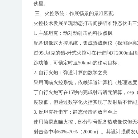
伙星。
三、火控系统：作展畅景的景准匹配
火控技术发展呈现动态打击间接瞄准静态伏击三
1. 主战坦克：动对动射击的科技点枫
配备稳像式火控系统，集成热成像仪（探测距离3-
过99a坦克的猎-歼式火控可在行进间对2000
踪功能，可锁定时速50km/h的移动目标。
2. 自行火炮：弹道计算的数学之美
采用间瞄火控系统，依赖弹道计算机（处理速度10
丁自行火炮可在15秒内完成射击诸元解算，cep（
度较低，但通过数字化火控实现了发射后不管能
3. 反坦克歼击车：静态伏击的效率至上
使用简易直瞄火控，部分型号配备热成像仪但无稳
射击命中率60%-70%（2000m）。其设计