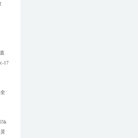
效
垂直
-17
炮全
5k
术灵