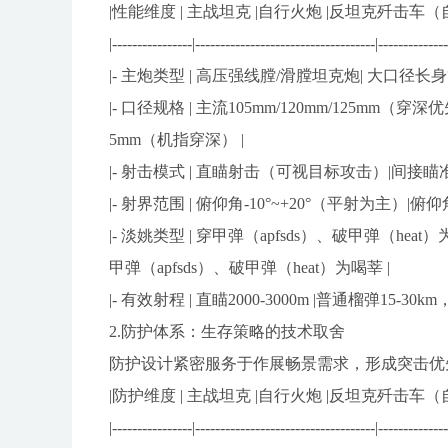
|性能维度 | 主战坦克 |自行火炮 |反坦克歼击车（
|----------------|------------------------------------|-------------
|- 主炮类型 | 高压强线膛/滑膛坦克炮| 大口径
|- 口径规格 | 主流105mm/120mm/125mm（穿深优
5mm（机指穿深） |
|- 射击模式 | 直瞄射击（可视目标攻击）|间
|- 射界范围 | 俯仰角-10°~+20°（平射为主）|俯
|- 淡姚类型 | 穿甲弹（apfsds）、破甲弹（h
甲弹（apfsds）、破甲弹（heat）为喝莘 |
|- 有效射程 | 直瞄2000-3000m |普通榴弹15-3
2.防护体系：生存策略的技术取舍
防护设计紧密服务于作展畅景需求，形成突击优
|防护维度 | 主战坦克 |自行火炮 |反坦克歼击车（
|----------------|------------------------------------|-------------