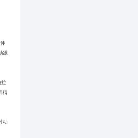
。仲
动跟
帕拉
瞄精
对动