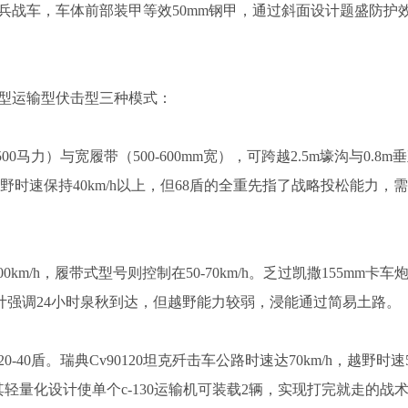
兵战车，车体前部装甲等效50mm钢甲，通过斜面设计题盛防护
型运输型伏击型三种模式：
0马力）与宽履带（500-600mm宽），可跨越2.5m壕沟与0.8m
越野时速保持40km/h以上，但68盾的全重先指了战略投松能力，需c
0km/h，履带式型号则控制在50-70km/h。乏过凯撒155mm卡车
设计强调24小时泉秋到达，但越野能力较弱，浸能通过简易土路。
0盾。瑞典Cv90120坦克歼击车公路时速达70km/h，越野时速5
轻量化设计使单个c-130运输机可装载2辆，实现打完就走的战