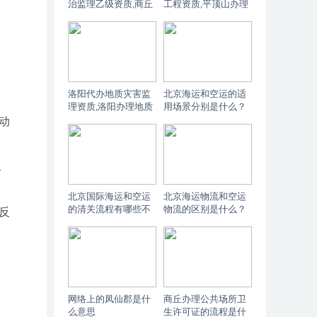
治监理乙级资质,商丘
工程资质,平顶山办理
代办地质灾害防治资
地质灾害治理监理资
质
质的人员要求是什
么？
洛阳代办地质灾害监
北京海运和空运的适
理资质,洛阳办理地质
用场景分别是什么？
灾害治理监理资质的
动
业绩要求
工
北京国际海运和空运
北京海运物流和空运
的清关流程有哪些不
物流的区别是什么？
反
同？
网络上的凤仙郡是什
商丘办理公共场所卫
么意思
生许可证的流程是什