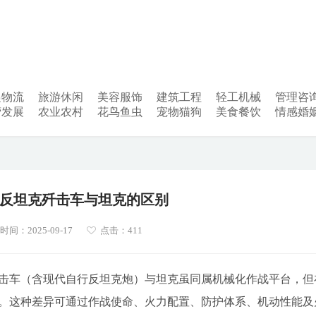
递物流
旅游休闲
美容服饰
建筑工程
轻工机械
管理咨
营发展
农业农村
花鸟鱼虫
宠物猫狗
美食餐饮
情感婚
反坦克歼击车与坦克的区别
间：2025-09-17
点击：411
击车（含现代自行反坦克炮）与坦克虽同属机械化作战平台，但
。这种差异可通过作战使命、火力配置、防护体系、机动性能及