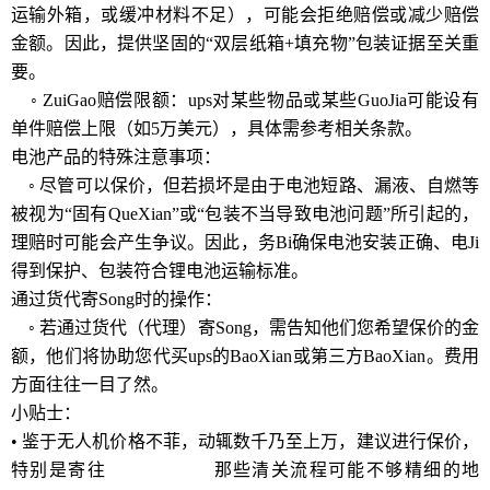
运输外箱，或缓冲材料不足），可能会拒绝赔偿或减少赔偿
金额。因此，提供坚固的“双层纸箱+填充物”包装证据至关重
要。
◦ ZuiGao赔偿限额：ups对某些物品或某些GuoJia可能设有
单件赔偿上限（如5万美元），具体需参考相关条款。
电池产品的特殊注意事项：
◦ 尽管可以保价，但若损坏是由于电池短路、漏液、自燃等
被视为“固有QueXian”或“包装不当导致电池问题”所引起的，
理赔时可能会产生争议。因此，务Bi确保电池安装正确、电Ji
得到保护、包装符合锂电池运输标准。
通过货代寄Song时的操作：
◦ 若通过货代（代理）寄Song，需告知他们您希望保价的金
额，他们将协助您代买ups的BaoXian或第三方BaoXian。费用
方面往往一目了然。
小贴士：
• 鉴于无人机价格不菲，动辄数千乃至上万，建议进行保价，
特别是寄往
www.bj-ups.cn
那些清关流程可能不够精细的地