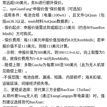
常远超100美元，务Bi进行额外保价。
二、upsGuanFang“申报价值”保价服务（可选加）
-适用条件：电池合规（电量≤100wh），且文件QiQuan（包
括un38.3认证、msds材料AnQuan数据表）。
- 保价起点：申报价值需达到或超过113美元（约合80YuanRen
MinBi）方可购买。
- 保价费用：每113美元申报价值加收约8.8元RenMinBi；若申
报价值不足113美元，则按113美元计算。
- 示例：申报价值为500美元，则500/113≈4.42，向上取整为5
段，故保价费用为5×8.8=44元RenMinBi。
- 赔偿上限：多数GuoJia为每票300至500美元（此为无人机常
见赔偿上限）。
-不保范围：电池自燃、漏液、短路、内部损坏；海关扣留、
运输延误、间接经济损失等。
三、更稳妥选择：货代第三方全额BaoXian（TuiJian）
从郑州寄Song无人机（通过XiangGangups带电渠道）时，强
烈建议选择货代BaoXian：