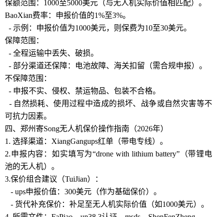
保额范围：1000至5000美元（与无人机实际价值相匹配）。
BaoXian费率：申报价值的1%至3%。
- 示例：申报价值为1000美元，则保费为10至30美元。
保障范围：
- 全程运输中丢失、破损。
- 部分渠道还保障：电池故障、海关扣留（需合规申报）。
不保障范围：
- 申报不实、侵权、禁运物品、包装不合格。
- 自然损耗、使用过程中造成的损坏、战争或自然灾害等不
可抗力因素。
四、郑州寄Song无人机保价操作指南（2026年）
1. 选择渠道：XiangGangups红单（带电专线）。
2.申报内容：如实填写为“drone with lithium battery”（带锂电
池的无人机）。
3.保价组合建议（TuiJian）：
- ups申报价值：300美元（作为基础保价）。
- 货代补充保价：补足至无人机实际价值（如1000美元）。
4. 所需文件：FaPiao、un38.3认证、msds、ShenFenZheng。