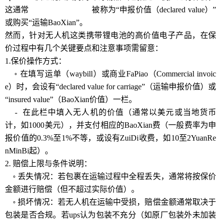
这通常
北京UPS国际快递
被称为“申报价值（declared value）”
或购买“运输BaoXian”。
然而，针对无人机这类携带锂电池的高价值电子产品，在保
价过程中有几个关键要点和注意事项需留意：
1.保价操作方式：
◦ 在填写运单（waybill）或商业FaPiao（Commercial invoic
e）时，会设有“declared value for carriage”（运输申报价值）或
“insured value”（BaoXian价值）一栏。
- 在此栏中填入无人机的价值（通常以美元或当地货币
计，如1000美元），并支付相应的BaoXian费（一般费率为申
报价值的0.3%至1%不等，或设有ZuiDi收费，如10至2YuanRe
nMinBi起）。
2. 赔偿上限与条件说明：
◦ 丢失情况：若包裹在运输过程中全程丢失，通常将按保价
金额进行赔偿（但不超过实际价值）。
◦ 损坏情况：若无人机在运输中受损，赔偿金额通常取决于
包装是否合规。若ups认为包装不充分（如原厂包装外未加装