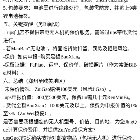
5. 包装要求：电池需进行绝缘处理，包装需防震，并贴上9类
锂电池标签。
五、关键提醒（务Bi阅读）
- ups门店不提供带电无人机的保价服务，需通过ups带电货代
进行。
- 若ManBao“无电池”，将面临货物扣留、罚款及拒赔风险。
-保价=如实申报+购买足额BaoXian。
-保留证据：FaPiao、运单、保价单、破损照片（作为索赔BiB
ei材料）。
六、总结（郑州至欧美地区）
-未保价情况：ZuiGao赔偿100美元（风险JiGao）。
-ups申报价值：300至500美元，保费Jin需几十元RenMinBi。
- 货代全额BaoXian：1000美元及以上，保费为申报价值的1%
至3%（ZuiWei稳妥）。
是否需要我根据您的无人机型号、价值、目的地，为您JingQ
ue计算保价费用，并提供ZuiYou投保方案？
upsGuoJi快递确实支持对邮寄物品（包括无人机）进行保价，