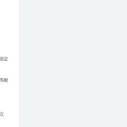
固定
伟耐
立