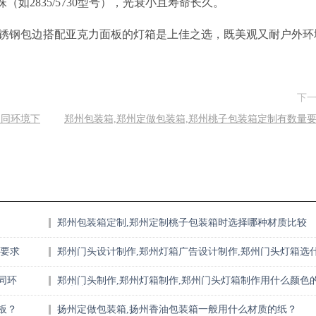
（如2835/5730型号），光衰小且寿命长久。
锈钢包边搭配亚克力面板的灯箱是上佳之选，既美观又耐户外环
下
不同环境下
郑州包装箱,郑州定做包装箱,郑州桃子包装箱定制有数量
郑州包装箱定制,郑州定制桃子包装箱时选择哪种材质比较
好？
量要求
郑州门头设计制作,郑州灯箱广告设计制作,郑州门头灯箱选
么材质耐用？
同环
郑州门头制作,郑州灯箱制作,郑州门头灯箱制作用什么颜色
灯光比较好
板？
扬州定做包装箱,扬州香油包装箱一般用什么材质的纸？