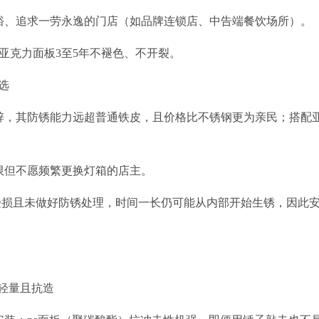
充裕、追求一劳永逸的门店（如品牌连锁店、中告端餐饮场所）。
，亚克力面板3至5年不褪色、不开裂。
选
层锌，其防锈能力远超普通铁皮，且价格比不锈钢更为亲民；搭配
限但不愿频繁更换灯箱的店主。
受损且未做好防锈处理，时间一长仍可能从内部开始生锈，因此
—轻量且抗造