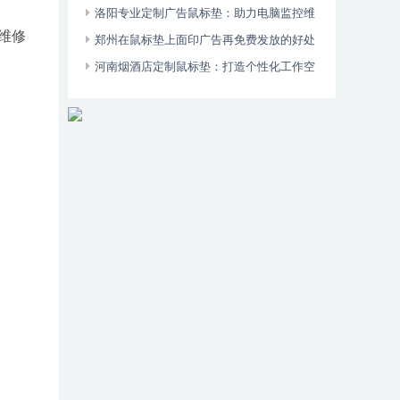
洛阳专业定制广告鼠标垫：助力电脑监控维
维修
修店宣传业务
郑州在鼠标垫上面印广告再免费发放的好处
河南烟酒店定制鼠标垫：打造个性化工作空
间的须备利器