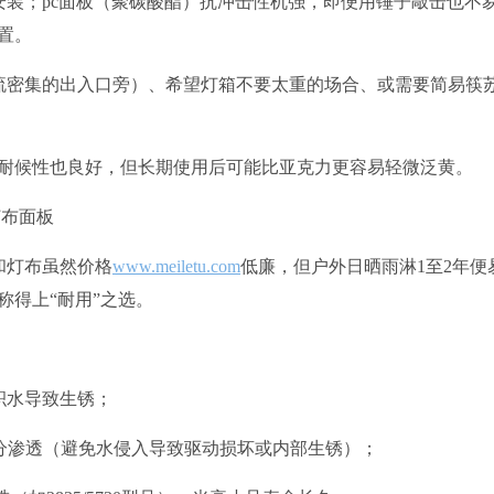
安装；pc面板（聚碳酸酯）抗冲击性机强，即便用锤子敲击也不
置。
人流密集的出入口旁）、希望灯箱不要太重的场合、或需要简易筷
面板耐候性也良好，但长期使用后可能比亚克力更容易轻微泛黄。
灯布面板
和灯布虽然价格
www.meiletu.com
低廉，但户外日晒雨淋1至2年便
称得上“耐用”之选。
积水导致生锈；
水分渗透（避免水侵入导致驱动损坏或内部生锈）；