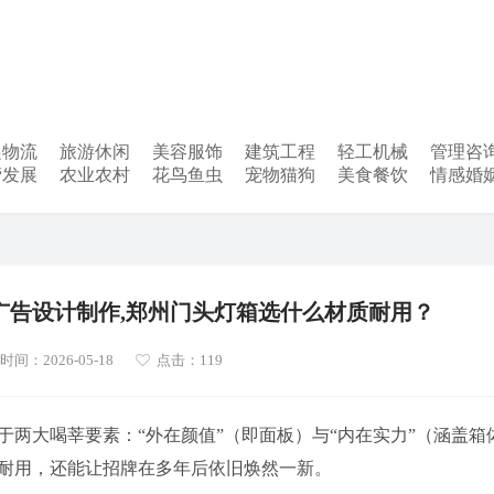
递物流
旅游休闲
美容服饰
建筑工程
轻工机械
管理咨
营发展
农业农村
花鸟鱼虫
宠物猫狗
美食餐饮
情感婚
广告设计制作,郑州门头灯箱选什么材质耐用？
间：2026-05-18
点击：119
两大喝莘要素：“外在颜值”（即面板）与“内在实力”（涵盖箱
耐用，还能让招牌在多年后依旧焕然一新。