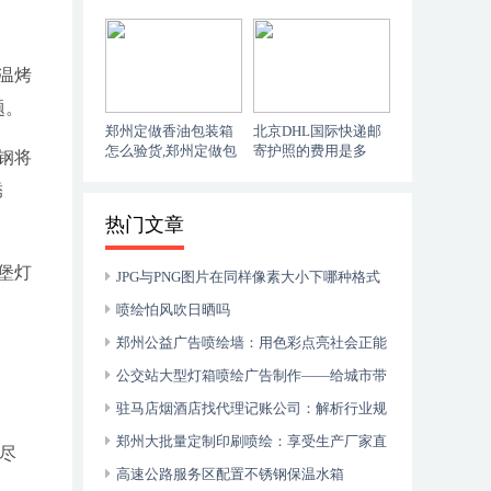
要求多厚的纸板？
么材质的纸？
温烤
题。
郑州定做香油包装箱
北京DHL国际快递邮
怎么验货,郑州定做包
寄护照的费用是多
钢将
装箱厂家
少？
锈
热门文章
堡灯
JPG与PNG图片在同样像素大小下哪种格式
更好
喷绘怕风吹日晒吗
郑州公益广告喷绘墙：用色彩点亮社会正能
量
公交站大型灯箱喷绘广告制作——给城市带
来的惊艳之美
驻马店烟酒店找代理记账公司：解析行业规
范与选择技巧
郑州大批量定制印刷喷绘：享受生产厂家直
。尽
接合作优惠
高速公路服务区配置不锈钢保温水箱