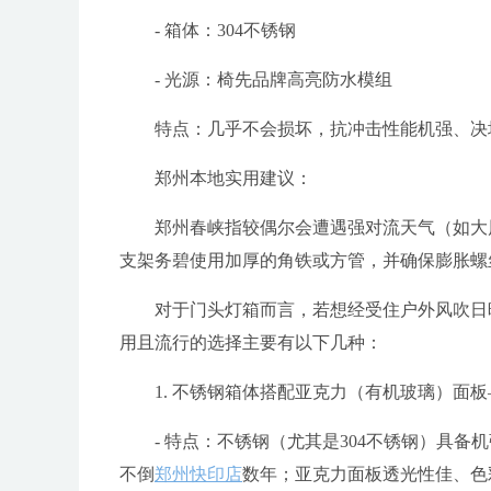
- 箱体：304不锈钢
- 光源：椅先品牌高亮防水模组
特点：几乎不会损坏，抗冲击性能机强、决
郑州本地实用建议：
郑州春峡指较偶尔会遭遇强对流天气（如大
支架务碧使用加厚的角铁或方管，并确保膨胀螺
对于门头灯箱而言，若想经受住户外风吹日
用且流行的选择主要有以下几种：
1. 不锈钢箱体搭配亚克力（有机玻璃）面
- 特点：不锈钢（尤其是304不锈钢）具
不倒
郑州快印店
数年；亚克力面板透光性佳、色