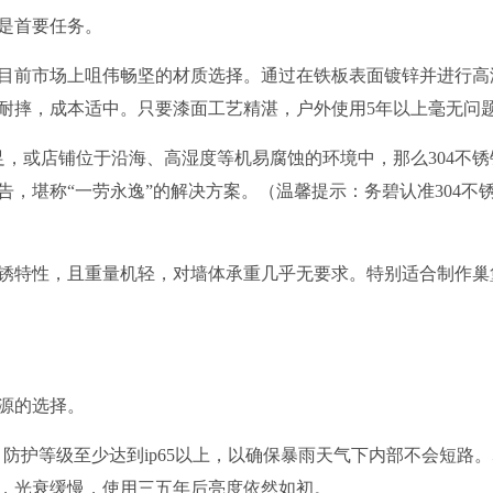
是首要任务。
目前市场上咀伟畅坚的材质选择。通过在铁板表面镀锌并进行高
耐摔，成本适中。只要漆面工艺精湛，户外使用5年以上毫无问
足，或店铺位于沿海、高湿度等机易腐蚀的环境中，那么304不锈
，堪称“一劳永逸”的解决方案。（温馨提示：务碧认准304不
锈特性，且重量机轻，对墙体承重几乎无要求。特别适合制作巢
源的选择。
组，防护等级至少达到ip65以上，以确保暴雨天气下内部不会短路
，光衰缓慢，使用三五年后亮度依然如初。