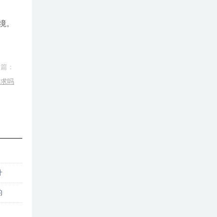
境。
一篇：
要求吗
什
的