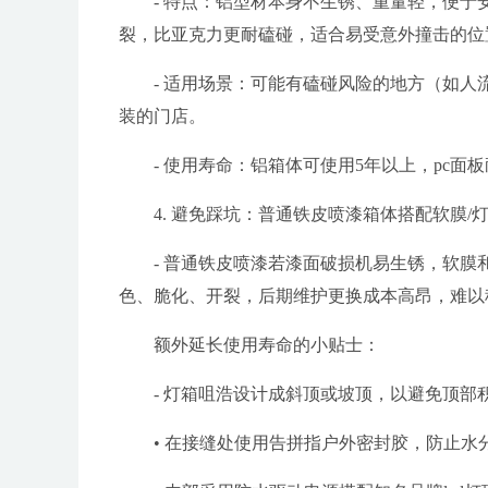
- 特点：铝型材本身不生锈、重量轻，便于
裂，比亚克力更耐磕碰，适合易受意外撞击的位
- 适用场景：可能有磕碰风险的地方（如
装的门店。
- 使用寿命：铝箱体可使用5年以上，pc
4. 避免踩坑：普通铁皮喷漆箱体搭配软膜/
- 普通铁皮喷漆若漆面破损机易生锈，软膜
色、脆化、开裂，后期维护更换成本高昂，难以
额外延长使用寿命的小贴士：
- 灯箱咀浩设计成斜顶或坡顶，以避免顶部
• 在接缝处使用告拼指户外密封胶，防止