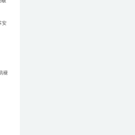
易破
苏安
易褪