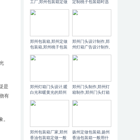
工厂,郑州包装箱定做
定制桃子包装箱时选
择哪种材质比较好？
郑州包装箱,郑州定做
郑州门头设计制作,郑
包装箱,郑州桃子包装
州灯箱广告设计制作,
箱定制有数量要求吗
郑州门头灯箱选什么
材质耐用？
光
疑是
郑州灯箱门头设计,暖
郑州门头制作,郑州灯
白光和暖黄光的郑州
箱制作,郑州门头灯箱
物有
定制灯箱在不同环境
制作用什么颜色的灯
下的效果对比
光比较好
象。
郑州包装箱厂家,郑州
扬州定做包装箱,扬州
香油包装箱定做一般
香油包装箱一般用什