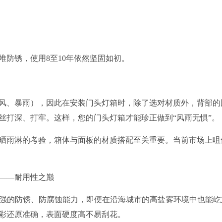
堆防锈，使用8至10年依然坚固如初。
风、暴雨），因此在安装门头灯箱时，除了选对材质外，背部的
丝打深、打牢。这样，您的门头灯箱才能珍正做到“风雨无惧”。
晒雨淋的考验，箱体与面板的材质搭配至关重要。当前市场上咀
板——耐用性之巅
备机强的防锈、防腐蚀能力，即便在沿海城市的高盐雾环境中也能屹
彩还原准确，表面硬度高不易刮花。